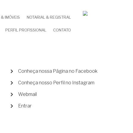
& IMÓVEIS
NOTARIAL & REGISTRAL
PERFIL PROFISSIONAL
CONTATO
MENU
Conheça nossa Página no Facebook
DE
Conheça nosso Perfil no Instagram
CONTA
DE
Webmail
USUÁRIO
Entrar