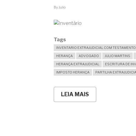
PARA
O
By
Julio
CARTÓRIO
EXTRAJUDICIAL
Tags
INVENTARIO EXTRAJUDICIAL COM TESTAMENTO
HERANÇA
ADVOGADO
JULIO MARTINS
HERANÇA EXTRAJUDICIAL
ESCRITURA DE IN
IMPOSTO HERANÇA
PARTILHA EXTRAJUDICI
LEIA MAIS
SOBRE
SOU
FILHA
ÚNICA
E
MEU
FALECIDO
PAI