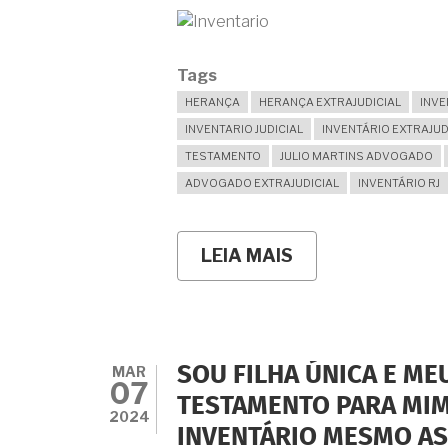
Tags
HERANÇA
HERANÇA EXTRAJUDICIAL
INVE
INVENTARIO JUDICIAL
INVENTÁRIO EXTRAJUD
TESTAMENTO
JULIO MARTINS ADVOGADO
ADVOGADO EXTRAJUDICIAL
INVENTÁRIO RJ
LEIA MAIS
SOBRE
INVENTÁRIO
NÃO
ENCERRA?
QUANDO
VALE
A
MAR
SOU FILHA ÚNICA E ME
PENA
07
MIGRAR
TESTAMENTO PARA MIM
DO
2024
INVENTÁRIO MESMO AS
JUDICIÁRIO