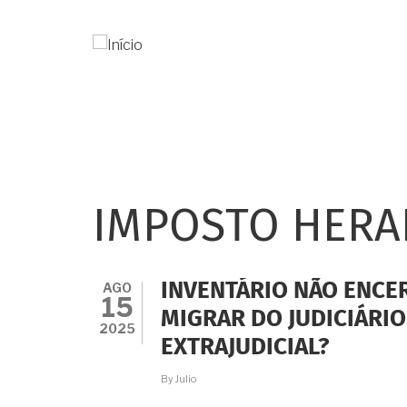
Pular
para
o
conteúdo
principal
IMPOSTO HERA
AGO
INVENTÁRIO NÃO ENCE
15
MIGRAR DO JUDICIÁRIO
2025
EXTRAJUDICIAL?
By
Julio