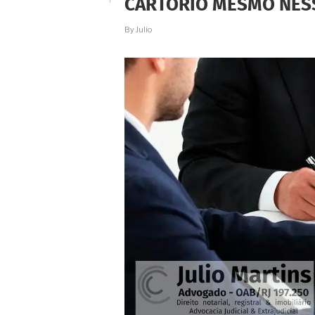
CARTÓRIO MESMO NES
PRECISAR
IR
AO
By
Julio
CARTÓRIO?