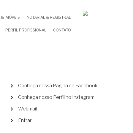
& IMÓVEIS
NOTARIAL & REGISTRAL
PERFIL PROFISSIONAL
CONTATO
MENU
Conheça nossa Página no Facebook
DE
Conheça nosso Perfil no Instagram
CONTA
DE
Webmail
USUÁRIO
Entrar