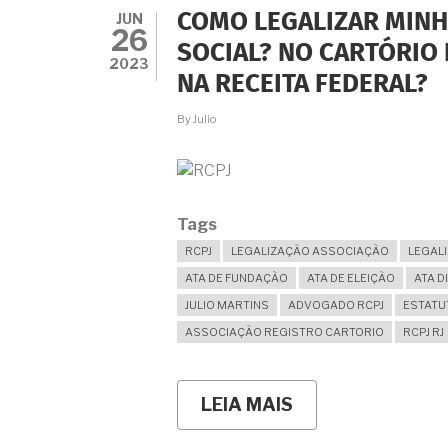
ANOS
JUN
COMO LEGALIZAR MINH
MAS
26
NÃO
SOCIAL? NO CARTÓRIO 
TEMOS
2023
NA RECEITA FEDERAL?
REGISTRO.
É
POSSÍVEL
By
Julio
OBTER
O
REGISTRO
NO
CARTÓRIO
Tags
MESMO
NESSAS
RCPJ
LEGALIZAÇÃO ASSOCIAÇÃO
LEGALI
CONDIÇÕES?
ATA DE FUNDAÇÃO
ATA DE ELEIÇÃO
ATA D
JULIO MARTINS
ADVOGADO RCPJ
ESTATU
ASSOCIAÇÃO REGISTRO CARTORIO
RCPJ RJ
LEIA MAIS
SOBRE
COMO
LEGALIZAR