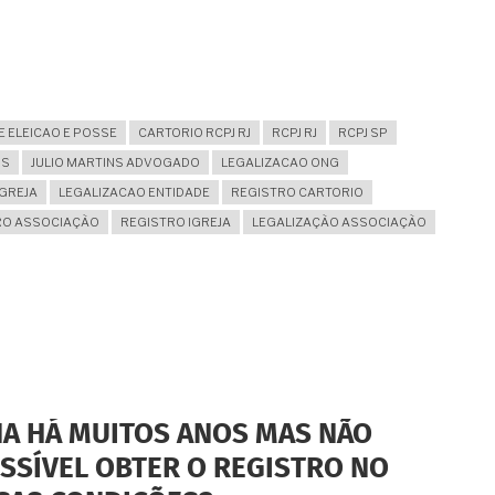
E ELEICAO E POSSE
CARTORIO RCPJ RJ
RCPJ RJ
RCPJ SP
NS
JULIO MARTINS ADVOGADO
LEGALIZACAO ONG
IGREJA
LEGALIZACAO ENTIDADE
REGISTRO CARTORIO
RO ASSOCIAÇÃO
REGISTRO IGREJA
LEGALIZAÇÃO ASSOCIAÇÃO
NA HÁ MUITOS ANOS MAS NÃO
SSÍVEL OBTER O REGISTRO NO