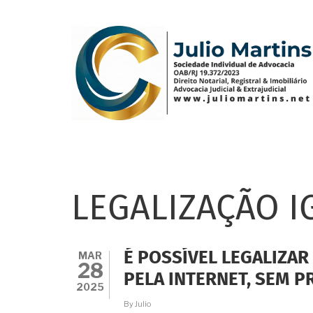
Pular
para
o
conteúdo
principal
LEGALIZAÇÃO I
MAR
É POSSÍVEL LEGALIZA
28
PELA INTERNET, SEM P
2025
By
Julio