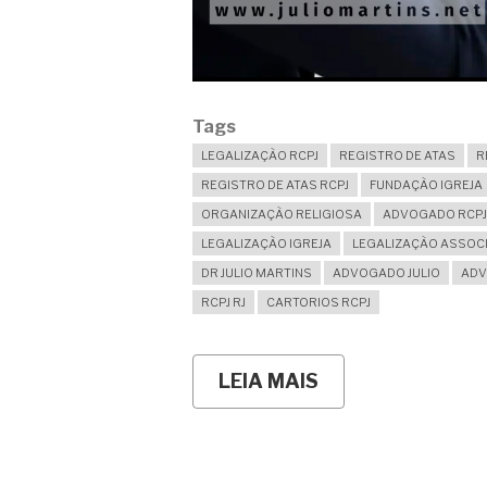
Tags
LEGALIZAÇÃO RCPJ
REGISTRO DE ATAS
R
REGISTRO DE ATAS RCPJ
FUNDAÇÃO IGREJA
ORGANIZAÇÃO RELIGIOSA
ADVOGADO RCPJ
LEGALIZAÇÃO IGREJA
LEGALIZAÇÃO ASSOC
DR JULIO MARTINS
ADVOGADO JULIO
ADV
RCPJ RJ
CARTORIOS RCPJ
LEIA MAIS
SOBRE
NOSSA
IGREJA
FUNCIONA
HÁ
MUITOS