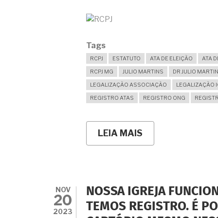
Tags
RCPJ
ESTATUTO
ATA DE ELEIÇÃO
ATA D
RCPJ MG
JULIO MARTINS
DR JULIO MARTI
LEGALIZAÇÃO ASSOCIAÇÃO
LEGALIZAÇÃO 
REGISTRO ATAS
REGISTRO ONG
REGIST
LEIA MAIS
SOBRE
É
POSSÍVEL
LEGALIZAR
UMA
ASSOCIAÇÃO
INTEIRAMENTE
NOV
NOSSA IGREJA FUNCIO
PELA
20
INTERNET,
TEMOS REGISTRO. É PO
SEM
2023