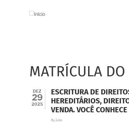
Pular
para
o
conteúdo
principal
MATRÍCULA DO
DEZ
ESCRITURA DE DIREITO
29
HEREDITÁRIOS, DIREI
2025
VENDA. VOCÊ CONHECE
By
Julio