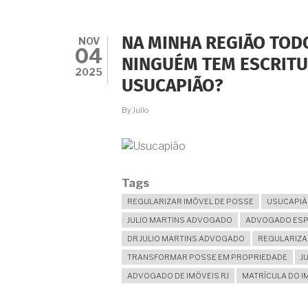
EM
ÁREA
PÚBLICA
NOV
NA MINHA REGIÃO TODO
E
04
NÃO
NINGUÉM TEM ESCRITU
VOU
2025
USUCAPIÃO?
CONSEGUIR
REGULARIZAR
POR
By
Julio
USUCAPIÃO.
E
AGORA?
TENHO
ALGUM
Tags
DIREITO?
REGULARIZAR IMÓVEL DE POSSE
USUCAPIÃ
JULIO MARTINS ADVOGADO
ADVOGADO ESPE
DR JULIO MARTINS ADVOGADO
REGULARIZA
TRANSFORMAR POSSE EM PROPRIEDADE
J
ADVOGADO DE IMÓVEIS RJ
MATRÍCULA DO I