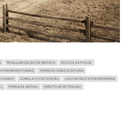
S
REGULARIZAÇÃO DE IMÓVEIS
RISCOS DA POSSE
O POR BENFEITORIAS
TERRENO SEM ESCRITURA
DVOGADO
SÚMULA STJ DETENÇÃO
USUCAPIÃO EXTRAORDINÁRIA
EL
PERDA DE IMÓVEL
DIREITO DE RETENÇÃO