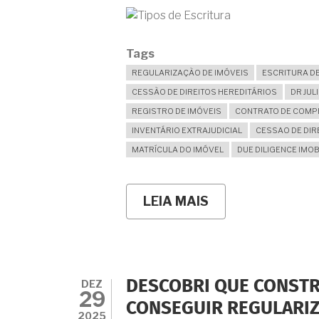
Tags
REGULARIZAÇÃO DE IMÓVEIS
ESCRITURA D
CESSÃO DE DIREITOS HEREDITÁRIOS
DR JU
REGISTRO DE IMÓVEIS
CONTRATO DE COMP
INVENTÁRIO EXTRAJUDICIAL
CESSAO DE DIR
MATRÍCULA DO IMÓVEL
DUE DILIGENCE IMOB
LEIA MAIS
SOBRE
ESCRITURA
DE
DIREITOS
AQUISITIVOS,
DIREITOS
HEREDITÁRIOS,
DEZ
DESCOBRI QUE CONSTR
DIREITOS
29
POSSESSÓRIOS
CONSEGUIR REGULARIZ
E
2025