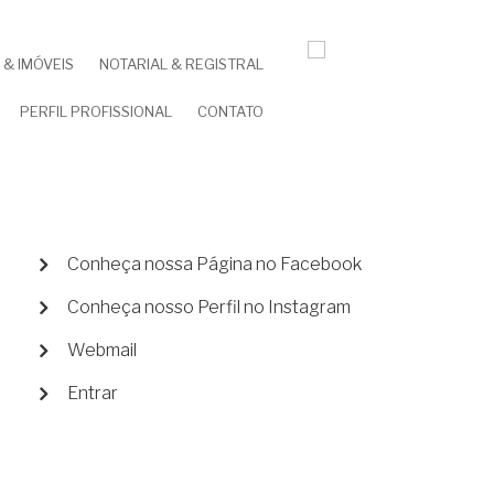
& IMÓVEIS
NOTARIAL & REGISTRAL
PERFIL PROFISSIONAL
CONTATO
MENU
Conheça nossa Página no Facebook
DE
Conheça nosso Perfil no Instagram
CONTA
DE
Webmail
USUÁRIO
Entrar