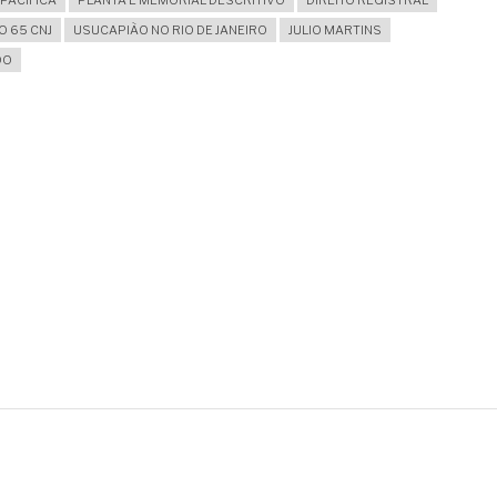
PACÍFICA
PLANTA E MEMORIAL DESCRITIVO
DIREITO REGISTRAL
 65 CNJ
USUCAPIÃO NO RIO DE JANEIRO
JULIO MARTINS
DO