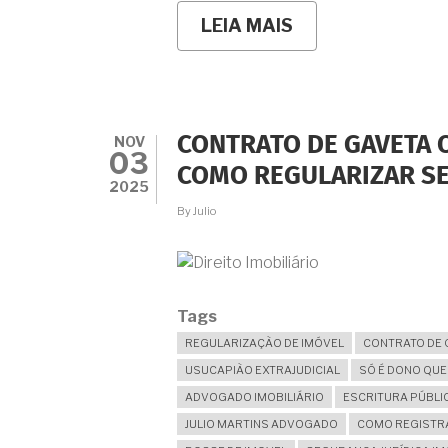
LEIA MAIS
SOBRE
NA
MINHA
REGIÃO
TODOS
OS
IMÓVEIS
NOV
CONTRATO DE GAVETA 
SÃO
03
DE
COMO REGULARIZAR SE
POSSE
2025
E
By
Julio
NINGUÉM
TEM
ESCRITURA.
MESMO
ASSIM
É
Tags
POSSIVEL
REGULARIZAÇÃO DE IMÓVEL
CONTRATO DE 
USUCAPIÃO?
USUCAPIÃO EXTRAJUDICIAL
SÓ É DONO QU
ADVOGADO IMOBILIÁRIO
ESCRITURA PÚBLI
JULIO MARTINS ADVOGADO
COMO REGISTRA