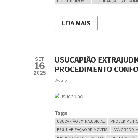
POSSE DE IMOVEL
SEGURANÇA JURÍDICA IM
LEIA MAIS
SOBRE
CONTRATO
DE
GAVETA
OU
ESCRITURA
PARTICULAR?
SET
USUCAPIÃO EXTRAJUDIC
SAIBA
16
COMO
PROCEDIMENTO CONFO
REGULARIZAR
2025
SEU
By
Julio
IMÓVEL
DEFINITIVAMENT
Tags
USUCAPIÃO EXTRAJUDICIAL
PROCEDIMENTO
REGULARIZAÇÃO DE IMÓVEIS
ADVOGADO IM