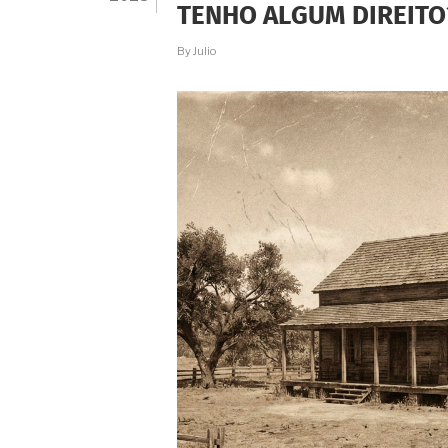
TENHO ALGUM DIREITO
COMPRA
E
VENDA.
By
Julio
VOCÊ
CONHECE
AS
DIFERENÇAS?