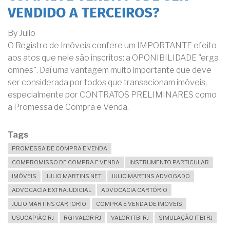
VENDIDO A TERCEIROS?
By
Julio
O Registro de Imóveis confere um IMPORTANTE efeito
aos atos que nele são inscritos: a OPONIBILIDADE "erga
omnes". Daí uma vantagem muito importante que deve
ser considerada por todos que transacionam imóveis,
especialmente por CONTRATOS PRELIMINARES como
a Promessa de Compra e Venda.
Tags
PROMESSA DE COMPRA E VENDA
COMPROMISSO DE COMPRA E VENDA
INSTRUMENTO PARTICULAR
IMÓVEIS
JULIO MARTINS NET
JULIO MARTINS ADVOGADO
ADVOCACIA EXTRAJUDICIAL
ADVOCACIA CARTÓRIO
JULIO MARTINS CARTORIO
COMPRA E VENDA DE IMÓVEIS
USUCAPIÃO RJ
RGI VALOR RJ
VALOR ITBI RJ
SIMULAÇÃO ITBI RJ