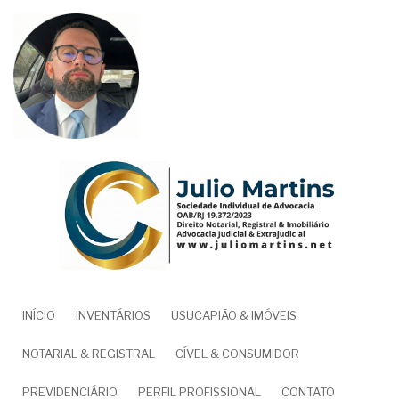
Pular
para
o
conteúdo
principal
NAVEGAÇÃO
INÍCIO
INVENTÁRIOS
USUCAPIÃO & IMÓVEIS
PRINCIPAL
NOTARIAL & REGISTRAL
CÍVEL & CONSUMIDOR
PREVIDENCIÁRIO
PERFIL PROFISSIONAL
CONTATO