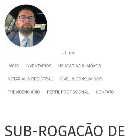
Pular
para
o
conteúdo
principal
NAVEGAÇÃO
INÍCIO
INVENTÁRIOS
USUCAPIÃO & IMÓVEIS
PRINCIPAL
NOTARIAL & REGISTRAL
CÍVEL & CONSUMIDOR
PREVIDENCIÁRIO
PERFIL PROFISSIONAL
CONTATO
SUB-ROGAÇÃO DE