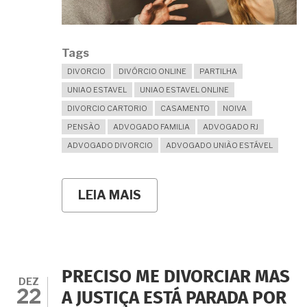
Tags
DIVORCIO
DIVÓRCIO ONLINE
PARTILHA
UNIAO ESTAVEL
UNIAO ESTAVEL ONLINE
DIVORCIO CARTORIO
CASAMENTO
NOIVA
PENSÃO
ADVOGADO FAMILIA
ADVOGADO RJ
ADVOGADO DIVORCIO
ADVOGADO UNIÃO ESTÁVEL
LEIA MAIS
SOBRE
TODO
DIVÓRCIO
OU
SEPARAÇÃO
PRECISAM
MESMO
PRECISO ME DIVORCIAR MAS
SER
DEZ
22
RESOLVIDOS
A JUSTIÇA ESTÁ PARADA POR
SÓ