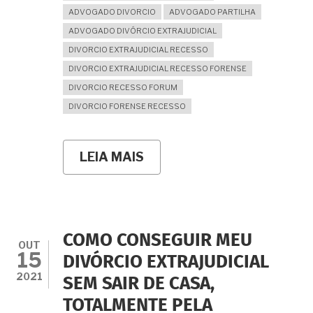
ADVOGADO DIVORCIO
ADVOGADO PARTILHA
ADVOGADO DIVÓRCIO EXTRAJUDICIAL
DIVORCIO EXTRAJUDICIAL RECESSO
DIVORCIO EXTRAJUDICIAL RECESSO FORENSE
DIVORCIO RECESSO FORUM
DIVORCIO FORENSE RECESSO
LEIA MAIS
SOBRE
PRECISO
ME
DIVORCIAR
MAS
A
JUSTIÇA
COMO CONSEGUIR MEU
ESTÁ
OUT
15
PARADA
DIVÓRCIO EXTRAJUDICIAL
POR
2021
SEM SAIR DE CASA,
CAUSA
DO
TOTALMENTE PELA
RECESSO