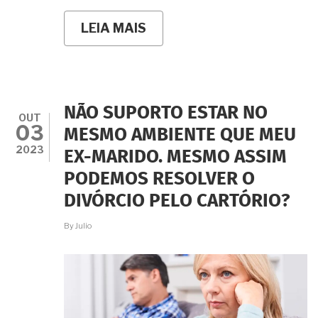
LEIA MAIS
SOBRE
DIVÓRCIO
EXTRAJUDICIAL:
A
SOLUÇÃO
RÁPIDA
E
NÃO SUPORTO ESTAR NO
ONLINE
OUT
03
MESMO
MESMO AMBIENTE QUE MEU
COM
2023
EX-MARIDO. MESMO ASSIM
FILHOS
MENORES
PODEMOS RESOLVER O
OU
INCAPAZES
DIVÓRCIO PELO CARTÓRIO?
By
Julio