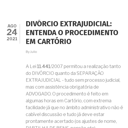
CONSEGUIR
MEU
DIVÓRCIO
EXTRAJUDICIAL
SEM
DIVÓRCIO EXTRAJUDICIAL:
SAIR
AGO
24
DE
ENTENDA O PROCEDIMENTO
CASA,
2021
EM CARTÓRIO
TOTALMENTE
PELA
INTERNET?
By
Julio
A Lei
11.441
/2007 permitou a realização tanto
do DIVÓRCIO quanto da SEPARAÇÃO
EXTRAJUDICIAL - tudo sem processo judicial,
mas com assistência obrigatória de
ADVOGADO. O procedimento é feito em
algumas horas em Cartório, com extrema
facilidade já que no âmbito administrativo não é
cabível discussão e tudo já deve estar
prontamente acertado (os ajustes de nome,