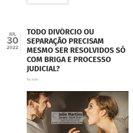
NÃO
SUPORTO
ESTAR
NO
MESMO
AMBIENTE
TODO DIVÓRCIO OU
QUE
JUL
30
MEU
SEPARAÇÃO PRECISAM
EX-
2022
MESMO SER RESOLVIDOS SÓ
MARIDO.
MESMO
COM BRIGA E PROCESSO
ASSIM
PODEMOS
JUDICIAL?
RESOLVER
O
By
Julio
DIVÓRCIO
PELO
CARTÓRIO?