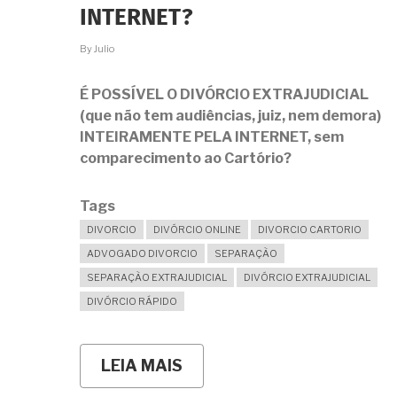
FORENSE.
INTERNET?
E
AGORA?
By
Julio
É POSSÍVEL O DIVÓRCIO EXTRAJUDICIAL
(que não tem audiências, juiz, nem demora)
INTEIRAMENTE PELA INTERNET, sem
comparecimento ao Cartório?
Tags
DIVORCIO
DIVÓRCIO ONLINE
DIVORCIO CARTORIO
ADVOGADO DIVORCIO
SEPARAÇÃO
SEPARAÇÃO EXTRAJUDICIAL
DIVÓRCIO EXTRAJUDICIAL
DIVÓRCIO RÁPIDO
LEIA MAIS
SOBRE
COMO