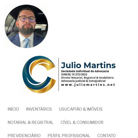
Pular
para
o
conteúdo
principal
NAVEGAÇÃO
INÍCIO
INVENTÁRIOS
USUCAPIÃO & IMÓVEIS
PRINCIPAL
NOTARIAL & REGISTRAL
CÍVEL & CONSUMIDOR
PREVIDENCIÁRIO
PERFIL PROFISSIONAL
CONTATO