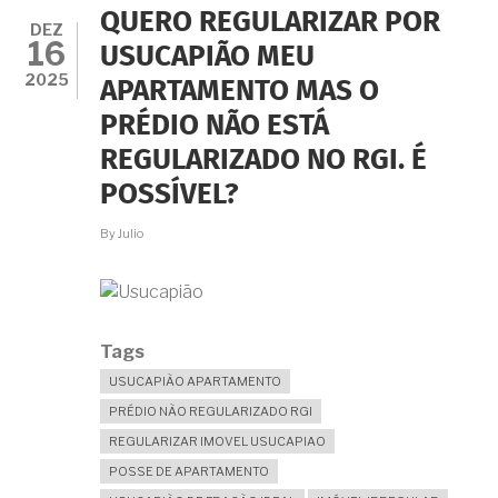
DE
QUERO REGULARIZAR POR
UM
DEZ
16
IMÓVEL?
USUCAPIÃO MEU
ENTENDA
2025
APARTAMENTO MAS O
O
EFEITO
PRÉDIO NÃO ESTÁ
LIBERATÓRIO
DA
REGULARIZADO NO RGI. É
AQUISIÇÃO
ORIGINÁRIA.
POSSÍVEL?
By
Julio
Tags
USUCAPIÃO APARTAMENTO
PRÉDIO NÃO REGULARIZADO RGI
REGULARIZAR IMOVEL USUCAPIAO
POSSE DE APARTAMENTO