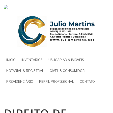
Pular
para
o
conteúdo
principal
NAVEGAÇÃO
INÍCIO
INVENTÁRIOS
USUCAPIÃO & IMÓVEIS
PRINCIPAL
NOTARIAL & REGISTRAL
CÍVEL & CONSUMIDOR
PREVIDENCIÁRIO
PERFIL PROFISSIONAL
CONTATO