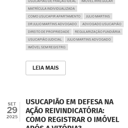
USUCAPIÃO DE FRAÇÃO IDEAL
IMÓVEL IRREGULAR
MATRÍCULA INDIVIDUALIZADA
COMO USUCAPIR APARTAMENTO
JULIO MARTINS
DR JULIO MARTINS ADVOGADO
ADVOGADO USUCAPIÃO
DIREITO DE PROPRIEDADE
REGULARIZAÇÃO FUNDIÁRIA
USUCAPIÃO JUDICIAL
JULIO MARTINS ADVOGADO
IMÓVEL SEM REGISTRO.
LEIA MAIS
SOBRE
QUERO
REGULARIZAR
POR
USUCAPIÃO
MEU
APARTAMENTO
USUCAPIÃO EM DEFESA NA
MAS
SET
29
O
AÇÃO REIVINDICATÓRIA:
PRÉDIO
2025
COMO REGISTRAR O IMÓVEL
NÃO
ESTÁ