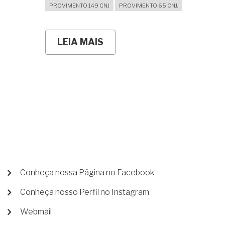
PROVIMENTO 149 CNJ
PROVIMENTO 65 CNJ.
LEIA MAIS
SOBRE
USUCAPIÃO
EM
DEFESA
NA
AÇÃO
REIVINDICATÓRIA:
COMO
REGISTRAR
O
IMÓVEL
APÓS
A
VITÓRIA?
MENU
Conheça nossa Página no Facebook
DE
Conheça nosso Perfil no Instagram
CONTA
DE
Webmail
USUÁRIO