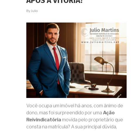
APÓS A VITÓRIA?
REGULARIZADO
NO
By
Julio
RGI.
É
POSSÍVEL?
Você ocupa um imóvel há anos, com ânimo de
dono, mas foi surpreendido por uma
Ação
Reivindicatória
movida pelo proprietário que
consta na matrícula? A sua principal dúvida,