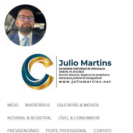
Pular
para
o
conteúdo
principal
NAVEGAÇÃO
INÍCIO
INVENTÁRIOS
USUCAPIÃO & IMÓVEIS
PRINCIPAL
NOTARIAL & REGISTRAL
CÍVEL & CONSUMIDOR
PREVIDENCIÁRIO
PERFIL PROFISSIONAL
CONTATO