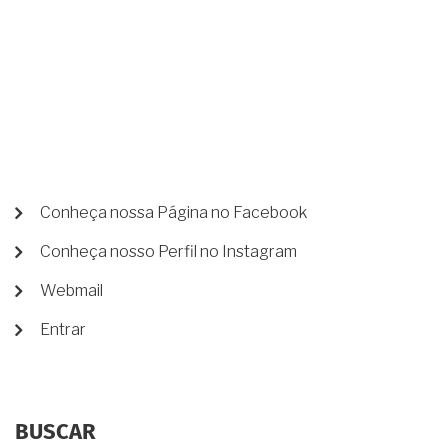
DO
TESTAMENTO
FEITO,
ADQUIRI
NOVOS
BENS.
COMO
FICARÁ
A
FUTURA
PARTILHA
SE
MENU
Conheça nossa Página no Facebook
EU
DE
NÃO
Conheça nosso Perfil no Instagram
CONTA
ATUALIZAR
MEU
DE
Webmail
TESTAMENTO?
USUÁRIO
Entrar
BUSCAR