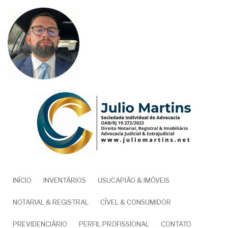
Pular
para
o
conteúdo
principal
NAVEGAÇÃO
INÍCIO
INVENTÁRIOS
USUCAPIÃO & IMÓVEIS
PRINCIPAL
NOTARIAL & REGISTRAL
CÍVEL & CONSUMIDOR
PREVIDENCIÁRIO
PERFIL PROFISSIONAL
CONTATO