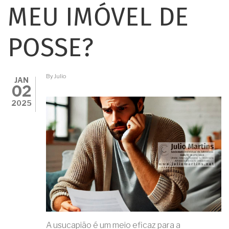
MEU IMÓVEL DE
POSSE?
By
Julio
JAN
02
2025
A usucapião é um meio eficaz para a