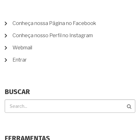
VENDER
MINHA
PARTE
NA
MENU
Conheça nossa Página no Facebook
HERANÇA
DE
PARA
Conheça nosso Perfil no Instagram
CONTA
TERCEIROS?
DE
Webmail
USUÁRIO
Entrar
BUSCAR
Buscar
FERRAMENTAS