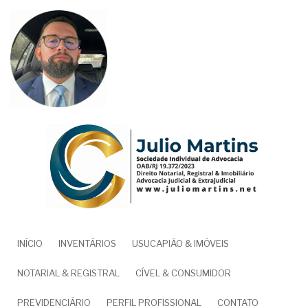
Pular
para
o
conteúdo
principal
NAVEGAÇÃO
INÍCIO
INVENTÁRIOS
USUCAPIÃO & IMÓVEIS
PRINCIPAL
NOTARIAL & REGISTRAL
CÍVEL & CONSUMIDOR
PREVIDENCIÁRIO
PERFIL PROFISSIONAL
CONTATO