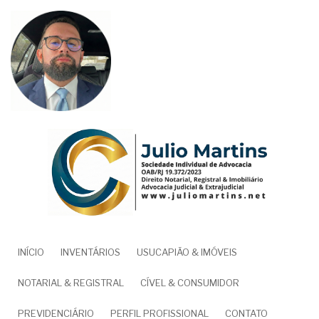
Pular
para
o
conteúdo
principal
NAVEGAÇÃO
INÍCIO
INVENTÁRIOS
USUCAPIÃO & IMÓVEIS
PRINCIPAL
NOTARIAL & REGISTRAL
CÍVEL & CONSUMIDOR
PREVIDENCIÁRIO
PERFIL PROFISSIONAL
CONTATO