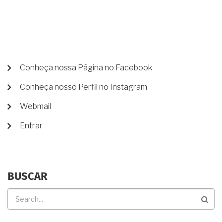
PORQUE
A
DÍVIDA
NUNCA
TERMINA
E
PODE
SER
MENU
Conheça nossa Página no Facebook
ALVO
DE
DE
Conheça nosso Perfil no Instagram
CONTA
PROCESSO
JUDICIAL
DE
Webmail
USUÁRIO
Entrar
BUSCAR
Buscar