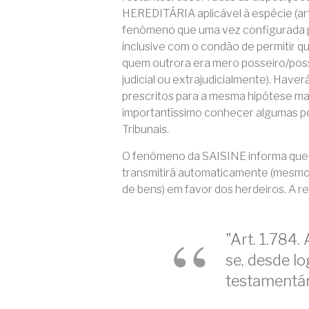
HEREDITÁRIA aplicável à espécie (art
fenômeno que uma vez configurada p
inclusive com o condão de permitir 
quem outrora era mero posseiro/poss
judicial ou extrajudicialmente). Hav
prescritos para a mesma hipótese ma
importantíssimo conhecer algumas pe
Tribunais.
O fenômeno da SAISINE informa que c
transmitirá automaticamente (mesmo
de bens) em favor dos herdeiros. A reg
"Art. 1.784.
se, desde lo
testamentár