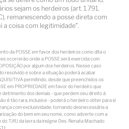
rios sejam os herdeiros (art. 1.791,
C), remanescendo a posse direta com
 a coisa com legitimidade".
ento da POSSE em favor dos herdeiros como dita o
uações ocorrerão onde a POSSE será exercida com
OSIÇÃO por algum dos herdeiros. Nesse caso
ido resolvido e sobre a situação poderá acabar
UISITIVA permitindo, desde que preenchidos os
POSSE em PROPRIEDADE em favor do herdeiro que
 detrimento dos demais - que perdem seu direito à
o é tão rara, inclusive - poderá o herdeiro obter para si
erança com exclusividade, tornando desnecessária a
ularização do bem em seu nome, como adverte com a
 do TJRJ da lavra da insígne Des. Renata Machado
TJ: