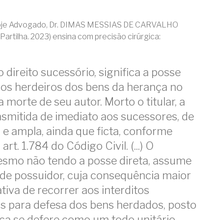
hoje Advogado, Dr. DIMAS MESSIAS DE CARVALHO
Partilha. 2023) ensina com precisão cirúrgica:
 direito sucessório, significa a posse
los herdeiros dos bens da herança no
morte de seu autor. Morto o titular, a
nsmitida de imediato aos sucessores, de
 e ampla, ainda que ficta, conforme
rt. 1.784 do Código Civil. (...) O
esmo não tendo a posse direta, assume
 de possuidor, cuja consequência maior
tiva de recorrer aos interditos
s para defesa dos bens herdados, posto
ça se defere como um todo unitário,