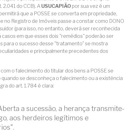
. 2.041 do CCB). A
USUCAPIÃO
por sua vez é um
ermitirá que a POSSE se converta em propriedade,
que no Registro de Imóveis passe a constar como DONO
uidor (para isso, no entanto, deverá ser reconhecida
erá casos em que esses dois "remédios" poderão ser
s para o sucesso desse "tratamento" se mostra
culiaridades e principalmente precedentes dos
om o falecimento do titular dos bens a POSSE se
 quando se desconheça o falecimento ou a existência
ra do art. 1.784 é clara:
 Aberta a sucessão, a herança transmite-
go, aos herdeiros legítimos e
ios".