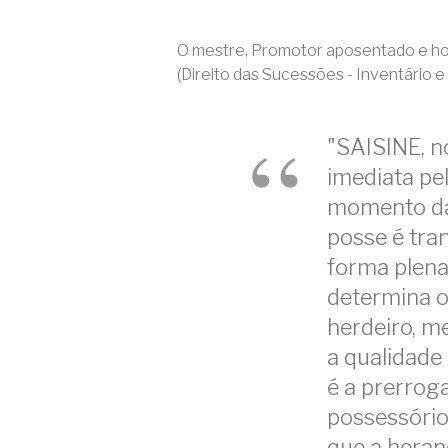
O mestre, Promotor aposentado e 
(Direito das Sucessões - Inventário e 
"SAISINE, no
imediata pe
momento da 
posse é tra
forma plena
determina o a
herdeiro, m
a qualidade
é a prerroga
possessório
que a heran