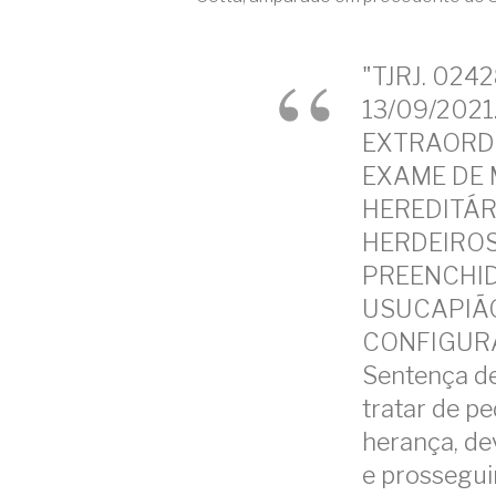
"TJRJ. 024
13/09/202
EXTRAORDI
EXAME DE 
HEREDITÁR
HERDEIROS
PREENCHID
USUCAPIÃO
CONFIGUR
Sentença de
tratar de p
herança, de
e prossegui