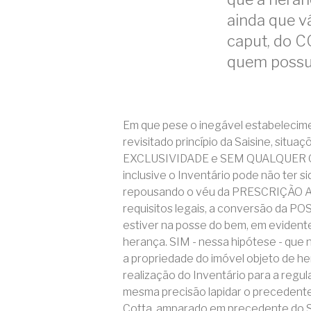
ainda que vá
caput, do C
quem possui
Em que pese o inegável estabelecim
revisitado princípio da Saisine, sit
EXCLUSIVIDADE e SEM QUALQUER OP
inclusive o Inventário pode não ter s
repousando o véu da PRESCRIÇÃO AQ
requisitos legais, a conversão da 
estiver na posse do bem, em evidente
herança. SIM - nessa hipótese - que nã
a propriedade do imóvel objeto de h
realização do Inventário para a reg
mesma precisão lapidar o precedente
Cotta, amparado em precedente do S