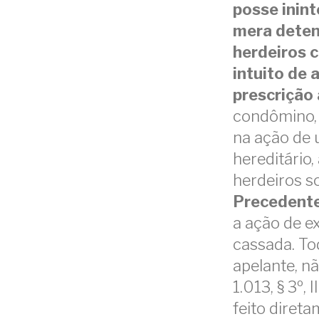
posse inint
mera deten
herdeiros 
intuito de 
prescrição 
condômino, 
na ação de 
hereditário,
herdeiros so
Precedente
a ação de e
cassada. To
apelante, nã
1.013, § 3º,
feito direta