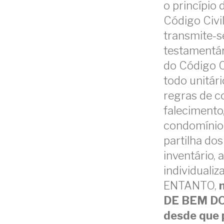
o princípio 
Código Civil
transmite-se
testamentár
do Código C
todo unitár
regras de c
falecimento,
condomínio 
partilha do
inventário, 
individuali
ENTANTO,
DE BEM DO 
desde que p