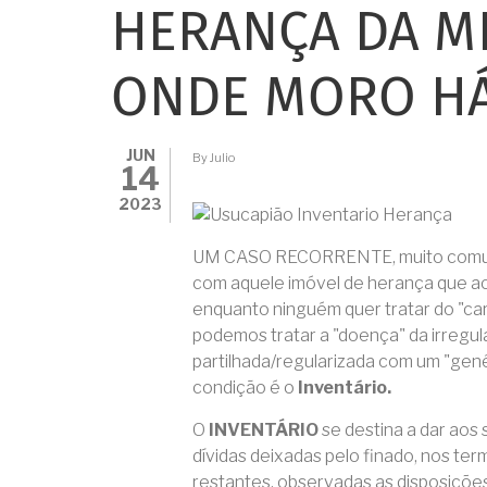
HERANÇA DA MI
ONDE MORO HÁ
JUN
By
Julio
14
2023
UM CASO RECORRENTE, muito comum in
com aquele imóvel de herança que a
enquanto ninguém quer tratar do "car
podemos tratar a "doença" da irregul
partilhada/regularizada com um "gen
condição é o
Inventário.
O
INVENTÁRIO
se destina a dar aos
dívidas deixadas pelo finado, nos ter
restantes, observadas as disposiçõ