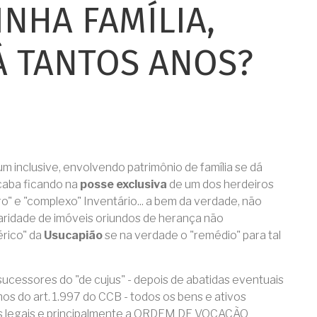
NHA FAMÍLIA,
 TANTOS ANOS?
clusive, envolvendo patrimônio de família se dá
caba ficando na
posse exclusiva
de um dos herdeiros
o" e "complexo" Inventário... a bem da verdade, não
aridade de imóveis oriundos de herança não
érico" da
Usucapião
se na verdade o "remédio" para tal
 sucessores do "de cujus" - depois de abatidas eventuais
mos do art. 1.997 do CCB - todos os bens e ativos
es legais e principalmente a ORDEM DE VOCAÇÃO