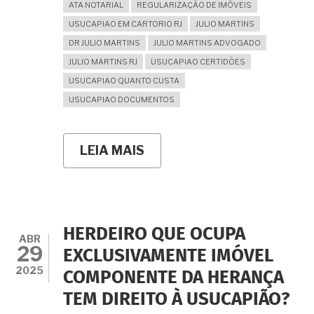
ATA NOTARIAL
REGULARIZAÇÃO DE IMÓVEIS
USUCAPIAO EM CARTORIO RJ
JULIO MARTINS
DR JULIO MARTINS
JULIO MARTINS ADVOGADO
JULIO MARTINS RJ
USUCAPIAO CERTIDÕES
USUCAPIAO QUANTO CUSTA
USUCAPIAO DOCUMENTOS
LEIA MAIS
SOBRE
A
USUCAPIÃO
EXTRAJUDICIAL
E
AS
CERTIDÕES
HERDEIRO QUE OCUPA
NEGATIVAS:
ABR
29
É
EXCLUSIVAMENTE IMÓVEL
VERDADE
2025
COMPONENTE DA HERANÇA
QUE
NÃO
TEM DIREITO À USUCAPIÃO?
PODEM