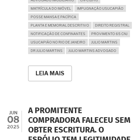
MATRÍCULA DO IMÓVEL
IMPUGNAÇÃO USUCAPIÃO
POSSE MANSA E PACÍFICA
PLANTA E MEMORIAL DESCRITIVO
DIREITO REGISTRAL
NOTIFICAÇÃO DE CONFINANTES
PROVIMENTO 65 CNJ
USUCAPIÃO NO RIO DE JANEIRO
JULIO MARTINS
DR JULIO MARTINS
JULIO MARTINS ADVOGADO
LEIA MAIS
SOBRE
USUCAPIÃO
EXTRAJUDICIAL
NO
RGI:
PASSO
A
A PROMITENTE
PASSO
JUN
08
DO
COMPRADORA FALECEU SEM
PROCEDIMENTO
2025
OBTER ESCRITURA. O
CONFORME
AS
ESPÓLIO TEM LEGITIMIDADE