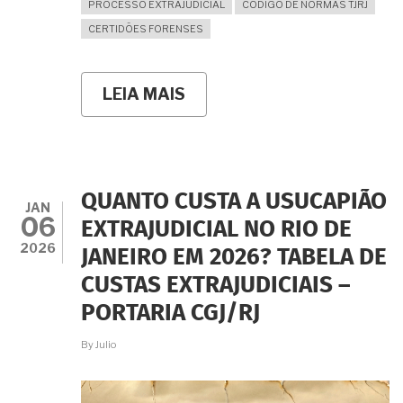
PROCESSO EXTRAJUDICIAL
CÓDIGO DE NORMAS TJRJ
CERTIDÕES FORENSES
LEIA MAIS
SOBRE
NAS
CERTIDÕES
PARA
A
USUCAPIÃO
EXTRAJUDICIAL
QUANTO CUSTA A USUCAPIÃO
APARECERAM
JAN
06
PROCESSOS
EXTRAJUDICIAL NO RIO DE
JUDICIAIS.
2026
JANEIRO EM 2026? TABELA DE
E
AGORA?
CUSTAS EXTRAJUDICIAIS –
SERÁ
POSSÍVEL
PORTARIA CGJ/RJ
PROSSEGUIR?
By
Julio