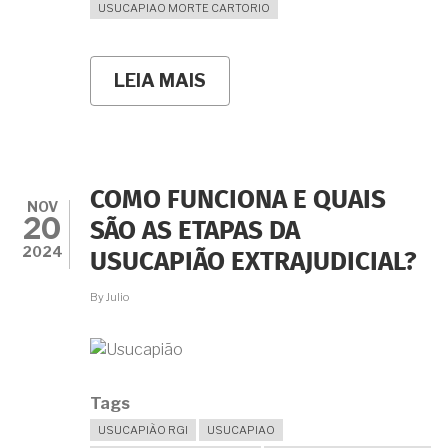
USUCAPIAO MORTE CARTORIO
LEIA MAIS
SOBRE
O
REQUERENTE
COMEÇOU
A
USUCAPIÃO
EXTRAJUDICIAL
COMO FUNCIONA E QUAIS
MAS
NOV
20
FALECEU
SÃO AS ETAPAS DA
DURANTE
2024
USUCAPIÃO EXTRAJUDICIAL?
A
TRAMITAÇÃO
DO
By
Julio
PROCEDIMENTO.
E
AGORA?
Tags
USUCAPIÃO RGI
USUCAPIAO