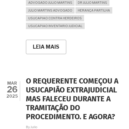
ADVOGADO JULIO MARTINS
DR JULIO MARTINS
JULIO MARTINS ADVOGADO
HERANÇA PARTILHA
USUCAPIAO CONTRA HERDEIROS
USUCAPIAO INVENTARIO JUDICIAL
LEIA MAIS
SOBRE
HERDEIRO
QUE
OCUPA
EXCLUSIVAMENTE
IMÓVEL
COMPONENTE
O REQUERENTE COMEÇOU A
DA
MAR
26
HERANÇA
USUCAPIÃO EXTRAJUDICIAL
TEM
2025
MAS FALECEU DURANTE A
DIREITO
À
TRAMITAÇÃO DO
USUCAPIÃO?
PROCEDIMENTO. E AGORA?
By
Julio