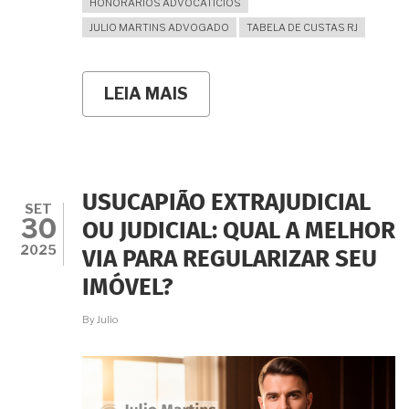
HONORÁRIOS ADVOCATÍCIOS
JULIO MARTINS ADVOGADO
TABELA DE CUSTAS RJ
LEIA MAIS
SOBRE
QUANTO
CUSTA
A
USUCAPIÃO
EXTRAJUDICIAL
NO
USUCAPIÃO EXTRAJUDICIAL
RIO
SET
30
DE
OU JUDICIAL: QUAL A MELHOR
JANEIRO
2025
VIA PARA REGULARIZAR SEU
EM
2026?
IMÓVEL?
TABELA
DE
By
Julio
CUSTAS
EXTRAJUDICIAIS
–
PORTARIA
CGJ/RJ