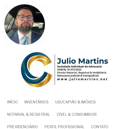
Pular
para
o
conteúdo
principal
NAVEGAÇÃO
INÍCIO
INVENTÁRIOS
USUCAPIÃO & IMÓVEIS
PRINCIPAL
NOTARIAL & REGISTRAL
CÍVEL & CONSUMIDOR
PREVIDENCIÁRIO
PERFIL PROFISSIONAL
CONTATO