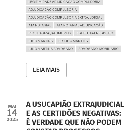
LEGITIMIDADE ADJUDICAÇÃO COMPULSORIA
ADJUDICAÇÃO COMPULSÓRIA
ADJUDICAÇÃO COMPULSORIA EXTRAJUDICIAL
ATA NOTARIAL
ATA NOTARIAL ADJUDICAÇÃO
REGULARIZAÇÃO IMOVEIS
ESCRITURA REGISTRO
JULIO MARTINS
DR JULIO MARTINS
JULIO MARTINS ADVOGADO
ADVOGADO IMOBILIÁRIO
LEIA MAIS
SOBRE
A
PROMITENTE
COMPRADORA
FALECEU
SEM
OBTER
A USUCAPIÃO EXTRAJUDICIAL
ESCRITURA.
MAI
14
O
E AS CERTIDÕES NEGATIVAS:
ESPÓLIO
2025
É VERDADE QUE NÃO PODEM
TEM
LEGITIMIDADE