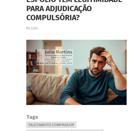
NORMAS
DO
PARA ADJUDICAÇÃO
RJ
COMPULSÓRIA?
By
Julio
Tags
FALECIMENTO COMPRADOR