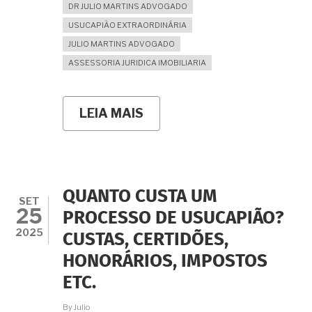
DR JULIO MARTINS ADVOGADO
USUCAPIÃO EXTRAORDINÁRIA
JULIO MARTINS ADVOGADO
ASSESSORIA JURIDICA IMOBILIARIA
LEIA MAIS
SOBRE
USUCAPIÃO
EXTRAJUDICIAL
OU
JUDICIAL:
QUAL
A
QUANTO CUSTA UM
MELHOR
SET
25
VIA
PROCESSO DE USUCAPIÃO?
PARA
2025
CUSTAS, CERTIDÕES,
REGULARIZAR
SEU
HONORÁRIOS, IMPOSTOS
IMÓVEL?
ETC.
By
Julio