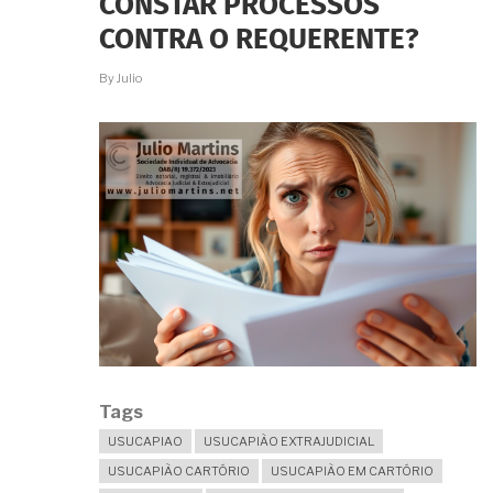
CONSTAR PROCESSOS
PARA
ADJUDICAÇÃO
CONTRA O REQUERENTE?
COMPULSÓRIA?
By
Julio
Tags
USUCAPIAO
USUCAPIÃO EXTRAJUDICIAL
USUCAPIÃO CARTÓRIO
USUCAPIÃO EM CARTÓRIO