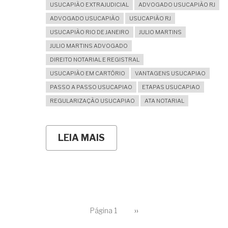
USUCAPIÃO EXTRAJUDICIAL
ADVOGADO USUCAPIÃO RJ
ADVOGADO USUCAPIÃO
USUCAPIÃO RJ
USUCAPIÃO RIO DE JANEIRO
JULIO MARTINS
JULIO MARTINS ADVOGADO
DIREITO NOTARIAL E REGISTRAL
USUCAPIÃO EM CARTÓRIO
VANTAGENS USUCAPIAO
PASSO A PASSO USUCAPIAO
ETAPAS USUCAPIAO
REGULARIZAÇÃO USUCAPIAO
ATA NOTARIAL
LEIA MAIS
SOBRE
COMO
FUNCIONA
E
QUAIS
SÃO
AS
ETAPAS
PAGINAÇÃO
DA
Página 1
Próxima
››
página
USUCAPIÃO