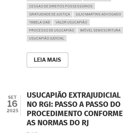
CESSAO DE DIREITOS POSSESSORIOS
GRATUIDADE DE JUSTIÇA
JULIO MARTINS ADVOGADO
TABELA OAB
VALOR USUCAPIÃO
PROCESSO DE USUCAPIÃO
IMÓVEL SEM ESCRITURA
USUCAPIÃO JUDICIAL
LEIA MAIS
SOBRE
QUANTO
CUSTA
UM
PROCESSO
DE
USUCAPIÃO?
USUCAPIÃO EXTRAJUDICIAL
CUSTAS,
SET
16
CERTIDÕES,
NO RGI: PASSO A PASSO DO
HONORÁRIOS,
2025
PROCEDIMENTO CONFORME
IMPOSTOS
ETC.
AS NORMAS DO RJ