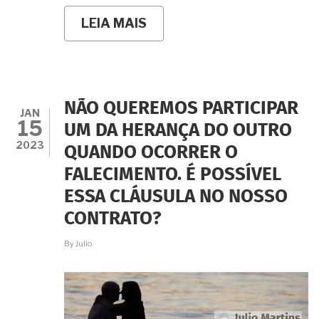
LEIA MAIS
SOBRE
É
POSSÍVEL
RECONHECER
O
DIREITO
À
NÃO QUEREMOS PARTICIPAR
HERANÇA
JAN
15
ORIUNDO
UM DA HERANÇA DO OUTRO
DA
2023
QUANDO OCORRER O
UNIÃO
ESTÁVEL
FALECIMENTO. É POSSÍVEL
DENTRO
DO
ESSA CLÁUSULA NO NOSSO
INVENTÁRIO?
E
CONTRATO?
NA
VIA
By
Julio
EXTRAJUDICIAL?