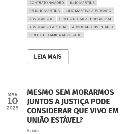
CONTRATO NAMORO
JULIO MARTINS
DR JULIO MARTINS
JULIO MARTINS ADVOGADO
ADVOGADO RJ
DIREITO NOTARIAL E REGISTRAL
ADVOGADO PARTILHA
ADVOGADO INVENTÁRIO
DIREITO DE FAMILIA ADVOGADO
LEIA MAIS
SOBRE
É
VÁLIDO
O
PACTO
ONDE
O
MESMO SEM MORARMOS
CASAL
MAR
10
RENUNCIA
JUNTOS A JUSTIÇA PODE
AO
2025
CONSIDERAR QUE VIVO EM
DIREITO
REAL
UNIÃO ESTÁVEL?
DE
HABITAÇÃO
By
Julio
E