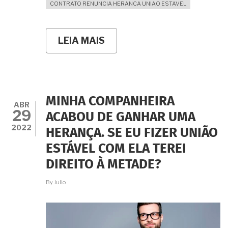
CONTRATO RENUNCIA HERANCA UNIAO ESTAVEL
LEIA MAIS
SOBRE
NÃO
QUEREMOS
PARTICIPAR
UM
DA
HERANÇA
MINHA COMPANHEIRA
DO
ABR
29
OUTRO
ACABOU DE GANHAR UMA
QUANDO
2022
HERANÇA. SE EU FIZER UNIÃO
OCORRER
O
ESTÁVEL COM ELA TEREI
FALECIMENTO.
É
DIREITO À METADE?
POSSÍVEL
ESSA
By
Julio
CLÁUSULA
NO
NOSSO
CONTRATO?