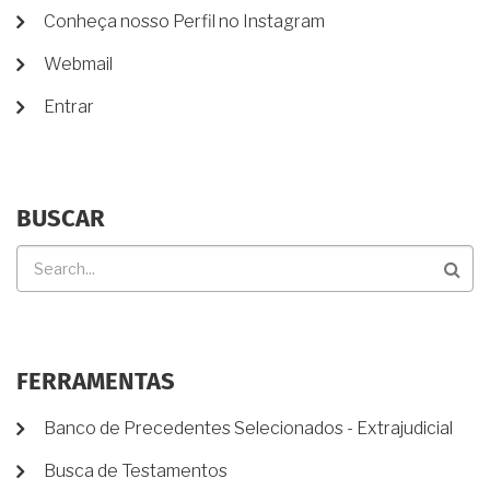
DE
DIREITO
Conheça nosso Perfil no Instagram
CONTA
À
METADE?
DE
Webmail
USUÁRIO
Entrar
BUSCAR
Buscar
FERRAMENTAS
Banco de Precedentes Selecionados - Extrajudicial
Busca de Testamentos