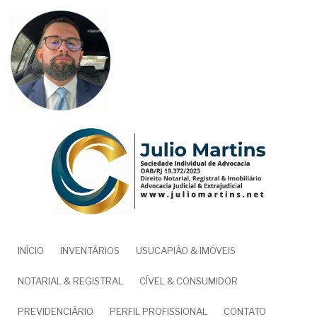
Pular
para
o
conteúdo
principal
NAVEGAÇÃO
INÍCIO
INVENTÁRIOS
USUCAPIÃO & IMÓVEIS
PRINCIPAL
NOTARIAL & REGISTRAL
CÍVEL & CONSUMIDOR
PREVIDENCIÁRIO
PERFIL PROFISSIONAL
CONTATO