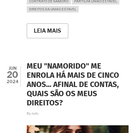
CONTRATO DE NAMORO
PARTILHA UNIAO ESTAVEL
DIREITOS DA UNIAO ESTAVEL
LEIA MAIS
SOBRE
MESMO
SEM
MORARMOS
JUNTOS
A
JUSTIÇA
MEU "NAMORIDO" ME
PODE
JUN
20
CONSIDERAR
ENROLA HÁ MAIS DE CINCO
QUE
2024
ANOS... AFINAL DE CONTAS,
VIVO
EM
QUAIS SÃO OS MEUS
UNIÃO
ESTÁVEL?
DIREITOS?
By
Julio