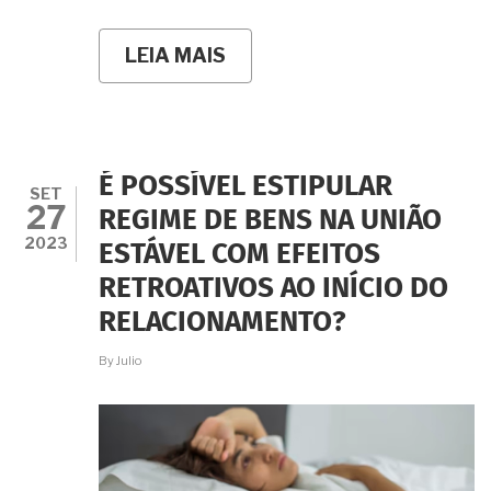
LEIA MAIS
SOBRE
MEU
COMPANHEIRO
FALECEU
SEM
PAIS
VIVOS,
É POSSÍVEL ESTIPULAR
MAS
SET
27
DEIXOU
REGIME DE BENS NA UNIÃO
IRMÃOS.
2023
ESTÁVEL COM EFEITOS
TENHO
DIREITO
RETROATIVOS AO INÍCIO DO
À
HERANÇA
RELACIONAMENTO?
MESMO
SEM
By
Julio
NUNCA
TERMOS
NOS
CASADO?