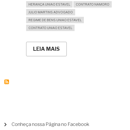
HERANÇA UNIAO ESTAVEL
CONTRATO NAMORO
JULIO MARTINS ADVOGADO
REGIME DE BENS UNIAO ESTAVEL
CONTRATO UNIAO ESTAVEL
LEIA MAIS
SOBRE
MINHA
COMPANHEIRA
ACABOU
DE
GANHAR
UMA
HERANÇA.
SE
EU
FIZER
UNIÃO
ESTÁVEL
COM
ELA
MENU
Conheça nossa Página no Facebook
TEREI