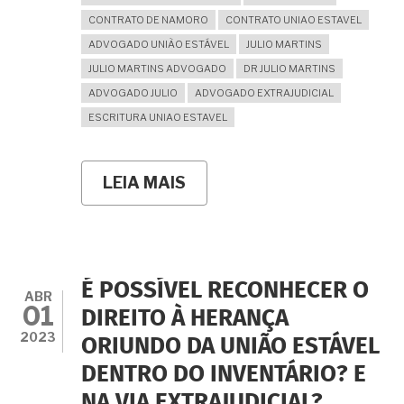
CONTRATO DE NAMORO
CONTRATO UNIAO ESTAVEL
ADVOGADO UNIÃO ESTÁVEL
JULIO MARTINS
JULIO MARTINS ADVOGADO
DR JULIO MARTINS
ADVOGADO JULIO
ADVOGADO EXTRAJUDICIAL
ESCRITURA UNIAO ESTAVEL
LEIA MAIS
SOBRE
É
POSSÍVEL
ESTIPULAR
REGIME
DE
BENS
É POSSÍVEL RECONHECER O
NA
ABR
01
UNIÃO
DIREITO À HERANÇA
ESTÁVEL
2023
ORIUNDO DA UNIÃO ESTÁVEL
COM
EFEITOS
DENTRO DO INVENTÁRIO? E
RETROATIVOS
AO
NA VIA EXTRAJUDICIAL?